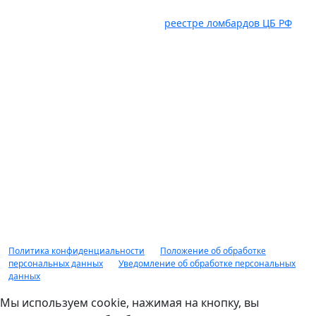
Услуги оказывает ООО "Авто Ломбард" ИНН 6382098885.
ОГРН 1236300029536, состоит в
реестре ломбардов ЦБ РФ
,
Юридический адрес: 445035, Самарская область, г.
Тольятти, ул. Карбышева, влд. 2а, оф. 403, ком. 18. Займ под
залог движимого имущества предоставляется гр. РФ в
соответствии с правилами предоставления займов под
залог движимого имущества, распоряжениями, приказами
рекламными мероприятиями ООО "Авто Ломбард"
действующими на момент обращения за получением
займа. Заимодавец вправе отказать в предоставлении
займа без объяснения причин. Доп. комиссии не
взимается. Сумма займа от 10 000 рублей до 10 000 000
рублей, срок займа от 1 дня до 1 года, минимальная
процентная ставка по займу от 2%, оценка обеспечения до
90% от рыночной стоимости. НЕ ЯВЛЯЕТСЯ ПУБЛИЧНОЙ
ОФЕРТОЙ.
Политика конфиденциальности
|
Положение об обработке
персональных данных
|
Уведомление об обработке персональных
данных
Мы используем cookie, нажимая на кнопку, вы