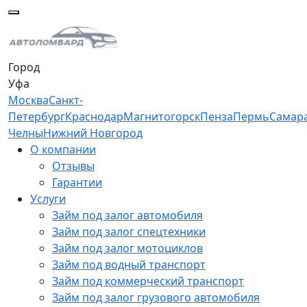
Город
Уфа
Москва
Санкт-
Петербург
Краснодар
Магнитогорск
Пенза
Пермь
Самар
Челны
Нижний Новгород
О компании
Отзывы
Гарантии
Услуги
Займ под залог автомобиля
Займ под залог спецтехники
Займ под залог мотоциклов
Займ под водный транспорт
Займ под коммерческий транспорт
Займ под залог грузового автомобиля