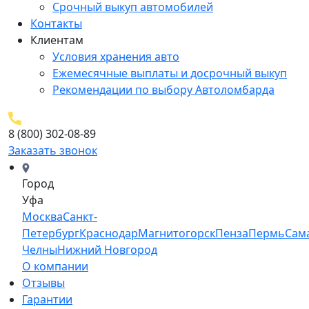
Срочный выкуп автомобилей
Контакты
Клиентам
Условия хранения авто
Ежемесячные выплаты и досрочный выкуп
Рекомендации по выбору Автоломбарда
8 (800) 302-08-89
Заказать звонок
Город
Уфа
Москва
Санкт-
Петербург
Краснодар
Магнитогорск
Пенза
Пермь
Сам
Челны
Нижний Новгород
О компании
Отзывы
Гарантии